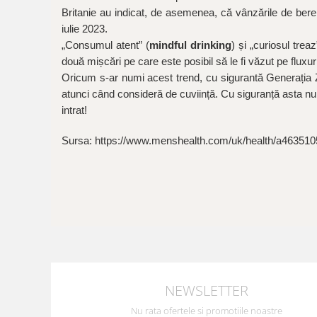
Britanie au indicat, de asemenea, că vânzările de bere 
iulie 2023.
„Consumul atent” (
mindful drinking
) și „curiosul treaz
două mișcări pe care este posibil să le fi văzut pe fluxuri
Oricum s-ar numi acest trend, cu sigurantă Generația 
atunci când consideră de cuviință. Cu siguranță asta nu 
intrat!
Sursa: https://www.menshealth.com/uk/health/a463510
NEWSLETTER
Nu rata ofertele si promotiile noastre