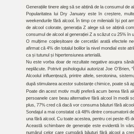
Genera
țiile tinere aleg să se abțină de la consumul de al
Popularitatea lui Dry January este în creștere, mult
weekendurile fără alcool. În timp ce milenialii își pot am
de alcool colorate, generația Z alege să se abțină com
consumul de alcool al generației Z a scăzut cu 25% în ult
O mulțime copleșitoare de cercetări arată efectele ne
afirmat că 4% din totalul bolilor la nivel mondial este atr
ca și tutunul și hipertensiunea arterială.
Nu este vorba doar de rezultate negative asupra sănătă
neplăcute. Potrivit psihologului autorizat Joe O'Brien, 
Alcoolul influențează, printre altele, serotonina, si
după stimularea acestor substanțe chimice, poate s
ă
ap
Poate din acest motiv mulți preferă acum berea fără alco
persoanele care beau alternative fără alcool în medii soc
plus, 77% cred că dacă vor consuma băuturi fără alcool
Sondajul a mai constatat că 48% dintre consumatorii de a
una fără alcool. Cu toate acestea, pentru cei peste 45 d
Această schimbare de generație este evidentă în vânză
num
ărul celor
care cumpără băuturi fără alcool a cres