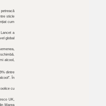
 petreacă
tre sticle
ențiat cum
e Lancet a
ivel global
 asemenea,
e schimbă.
mi alcool,
79% dintre
lcool”. În
coolice cu
 Tesco UK,
din Marea