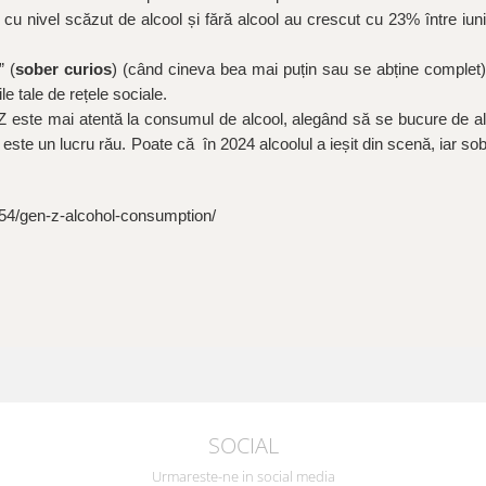
cu nivel scăzut de alcool și fără alcool au crescut cu 23% între iun
” (
sober curios
) (când cineva bea mai puțin sau se abține complet)
le tale de rețele sociale.
Z este mai atentă la consumul de alcool, alegând să se bucure de a
este un lucru rău. Poate că în 2024 alcoolul a ieșit din scenă, iar sob
54/gen-z-alcohol-consumption/
SOCIAL
Urmareste-ne in social media