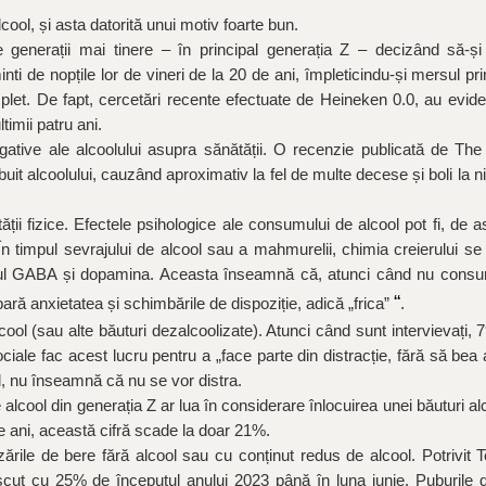
cool, și asta datorită unui motiv foarte bun.
e generații mai tinere – în principal generația Z – decizând să-și
inti de nopțile lor de vineri de la 20 de ani, împleticindu-și mersul prin
plet. De fapt, cercetări recente efectuate de Heineken 0.0, au evid
imii patru ani.
gative ale alcoolului asupra sănătății. O recenzie publicată de Th
ibuit alcoolului, cauzând aproximativ la fel de multe decese și boli la n
ții fizice. Efectele psihologice ale consumului de alcool pot fi, de
“În timpul sevrajului de alcool sau a mahmurelii, chimia creierului s
stemul GABA și dopamina. Aceasta înseamnă că, atunci când nu consu
“
ară anxietatea și schimbările de dispoziție, adică „frica”
.
ol (sau alte băuturi dezalcoolizate). Atunci când sunt intervievați, 
iale fac acest lucru pentru a „face parte din distracție, fără să bea a
, nu înseamnă că nu se vor distra.
lcool din generația Z ar lua în considerare înlocuirea unei băuturi al
e ani, această cifră scade la doar 21%.
rile de bere fără alcool sau cu conținut redus de alcool. Potrivit
cut cu 25% de începutul anului 2023 până în luna iunie. Puburile 