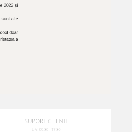
ie 2022 și
 sunt alte
lcool doar
rietatea a
SUPORT CLIENTI
L-V, 09:30 - 17:30