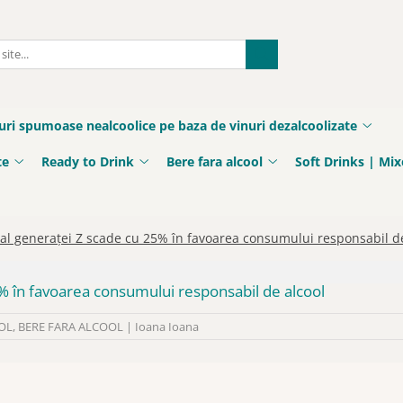
uri spumoase nealcoolice pe baza de vinuri dezalcoolizate
te
Ready to Drink
Bere fara alcool
Soft Drinks | Mix
al generaței Z scade cu 25% în favoarea consumului responsabil de
% în favoarea consumului responsabil de alcool
OL
,
BERE FARA ALCOOL
|
Ioana Ioana