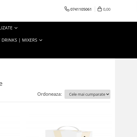
0741105061
0,00
LIZATE
 DRINKS | MIXERS
e
Ordoneaza: