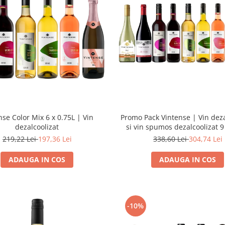
nse Color Mix 6 x 0.75L | Vin
Promo Pack Vintense | Vin deza
dezalcoolizat
si vin spumos dezalcoolizat 9
219,22 Lei
197,36 Lei
338,60 Lei
304,74 Lei
ADAUGA IN COS
ADAUGA IN COS
-10%