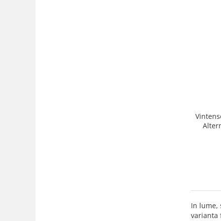
Vintens
Alter
In lume, 
varianta 