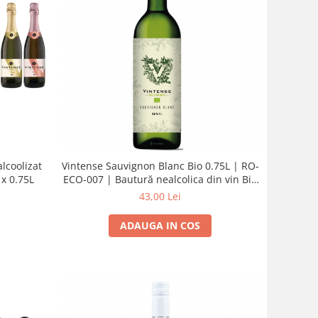
lcoolizat
Vintense Sauvignon Blanc Bio 0.75L | RO-
 x 0.75L
ECO-007 | Bautură nealcolica din vin Bio
dezalcoolizat | lot L25196P
43,00 Lei
ADAUGA IN COS