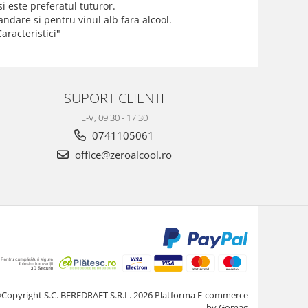
i este preferatul tuturor.
dare si pentru vinul alb fara alcool.
racteristici"
SUPORT CLIENTI
L-V, 09:30 - 17:30
0741105061
office@zeroalcool.ro
Copyright S.C. BEREDRAFT S.R.L. 2026
Platforma E-commerce
by Gomag