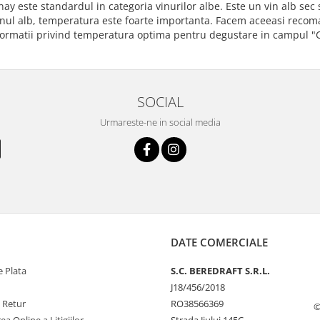
y este standardul in categoria vinurilor albe. Este un vin alb sec s
nul alb, temperatura este foarte importanta. Facem aceeasi recoman
nformatii privind temperatura optima pentru degustare in campul "Ca
SOCIAL
Urmareste-ne in social media
DATE COMERCIALE
 Plata
S.C. BEREDRAFT S.R.L.
J18/456/2018
e Retur
RO38566369
©
ea Online a Litigiilor
Strada Jiului 145C