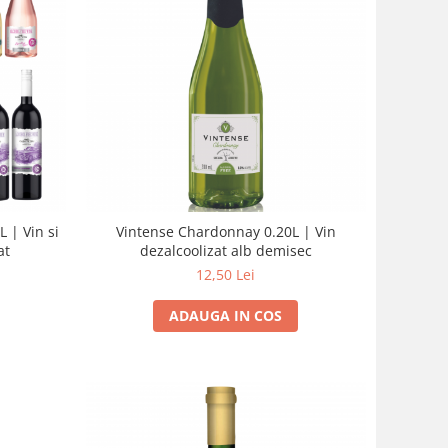
 | Vin si
Vintense Chardonnay 0.20L | Vin
at
dezalcoolizat alb demisec
12,50 Lei
ADAUGA IN COS