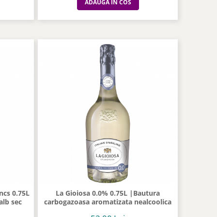
ADAUGA IN COS
ncs 0.75L
La Gioiosa 0.0% 0.75L |Bautura
alb sec
carbogazoasa aromatizata nealcoolica