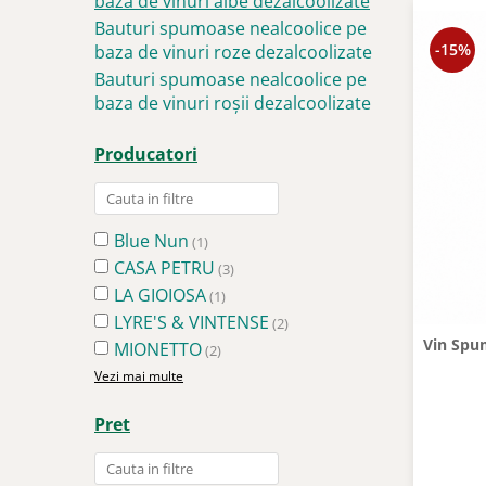
baza de vinuri albe dezalcoolizate
Bauturi spumoase nealcoolice pe
-15%
baza de vinuri roze dezalcoolizate
Bauturi spumoase nealcoolice pe
baza de vinuri roșii dezalcoolizate
Producatori
Blue Nun
(1)
CASA PETRU
(3)
LA GIOIOSA
(1)
LYRE'S & VINTENSE
(2)
Vin Spu
MIONETTO
(2)
Vezi mai multe
Pret