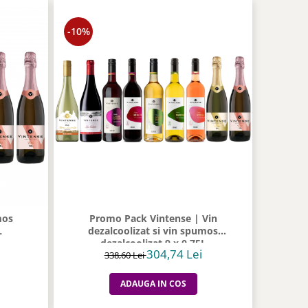
-10%
mos
Promo Pack Vintense | Vin
L
dezalcoolizat si vin spumos
dezalcoolizat 9 x 0.75L
304,74 Lei
338,60 Lei
ADAUGA IN COS