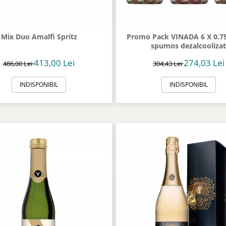
Mix Duo Amalfi Spritz
Promo Pack VINADA 6 X 0.75
spumos dezalcooliza
413,00 Lei
274,03 Lei
486,00 Lei
304,43 Lei
INDISPONIBIL
INDISPONIBIL