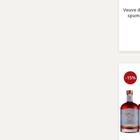
Veuve d
spumo
-15%