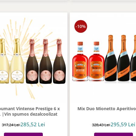
-10%
pumant Vintense Prestige 6 x
Mix Duo Mionetto Aperitivo
L |Vin spumos dezalcoolizat
285,52 Lei
295,59 Lei
317,24 Lei
328,43 Lei