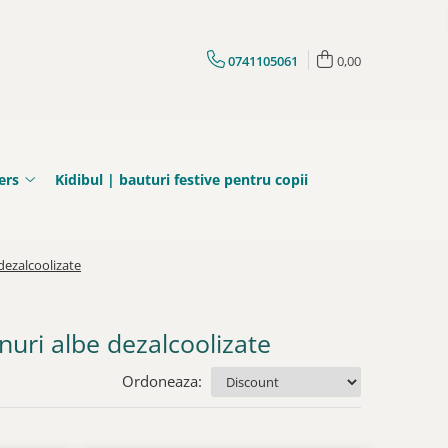
0741105061
0,00
ers
Kidibul | bauturi festive pentru copii
dezalcoolizate
uri albe dezalcoolizate
Ordoneaza: