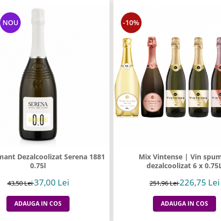
NOU
-10%
mant Dezalcoolizat Serena 1881
Mix Vintense | Vin spu
0.75l
dezalcoolizat 6 x 0.75
37,00 Lei
226,75 Lei
43,50 Lei
251,96 Lei
ADAUGA IN COS
ADAUGA IN COS