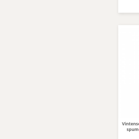
Vintense
spumo