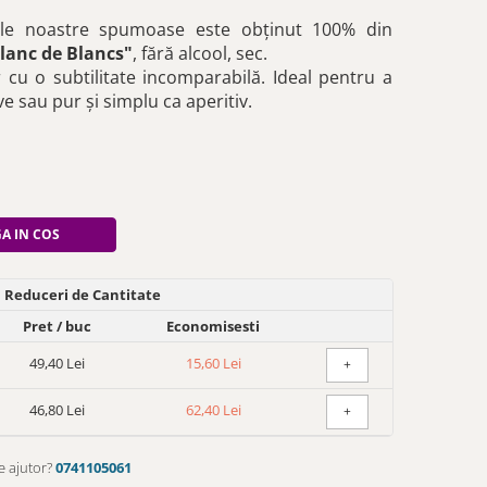
ile noastre spumoase este obținut 100% din
lanc de Blancs"
, fără alcool, sec.
 cu o subtilitate incomparabilă. Ideal pentru a
ive sau pur și simplu ca aperitiv.
A IN COS
Reduceri de Cantitate
Pret
/ buc
Economisesti
49,40 Lei
15,60 Lei
+
46,80 Lei
62,40 Lei
+
e ajutor?
0741105061