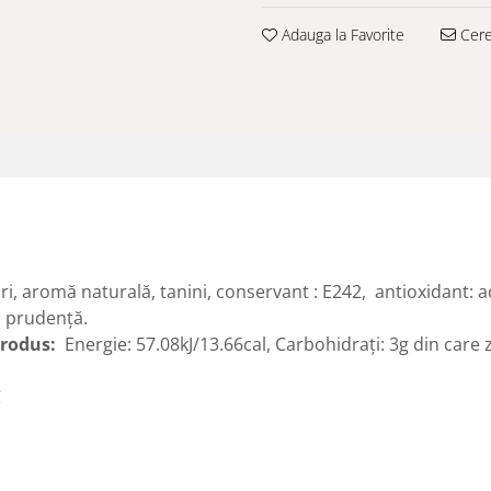
Adauga la Favorite
Cere 
i, aromă naturală, tanini, conservant : E242, antioxidant: ac
u prudenţă.
produs:
Energie: 57.08kJ/13.66cal, Carbohidraţi: 3g din care za
C