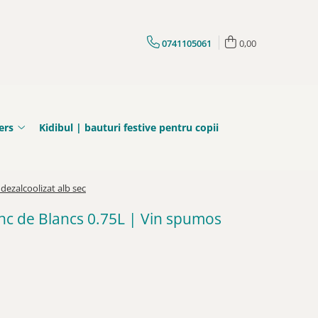
0741105061
0,00
ers
Kidibul | bauturi festive pentru copii
dezalcoolizat alb sec
anc de Blancs 0.75L | Vin spumos
i