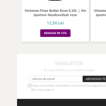
Vintense Fines Bulles Rose 0.20L | Vin
Vintens
spumos dezalcoolizat roze
spumo
12,50 Lei
ADAUGA IN COS
NEWSLETTER
Nu rata ofertele si promotiile noastre
Vreau sa primesc newsletter cu promotiile magazinulu
Afla mai multe in
Politica de Confidentialitate