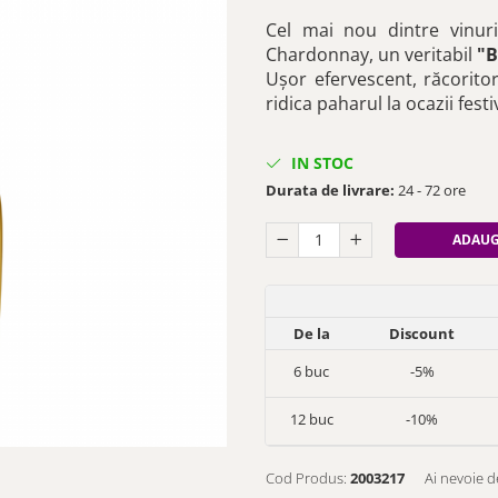
Cel mai nou dintre vinur
Chardonnay, un veritabil
"B
Ușor efervescent, răcoritor
ridica paharul la ocazii fest
IN STOC
Durata de livrare:
24 - 72 ore
ADAUG
De la
Discount
6
buc
-5%
12
buc
-10%
Cod Produs:
2003217
Ai nevoie d