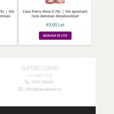
75L | Vin
Casa Petru Rose 0.75L | Vin spumant
Mionetto 0.
emisec
roze demisec dezalcoolizat
d
43,00 Lei
ADAUGA IN COS
SUPORT CLIENTI
L-V, 09:30 - 17:30
0741105061
office@zeroalcool.ro