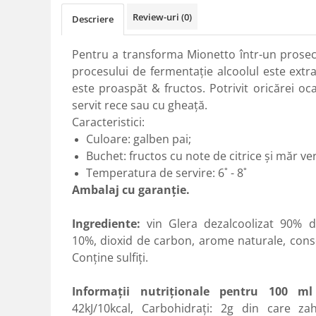
Review-uri
(0)
Descriere
Pentru a transforma Mionetto într-un prosecc
procesului de fermentație alcoolul este extra
este proaspăt & fructos. Potrivit oricărei o
servit rece sau cu gheață.
Caracteristici:
Culoare: galben pai;
Buchet: fructos cu note de citrice și măr ve
Temperatura de servire: 6˚ - 8˚
Ambalaj cu garanție.
Ingrediente:
vin Glera dezalcoolizat 90% d
10%, dioxid de carbon, arome naturale, cons
Conţine sulfiţi.
Informaţii nutriţionale pentru 100 m
42kJ/10kcal, Carbohidraţi: 2g din care zah