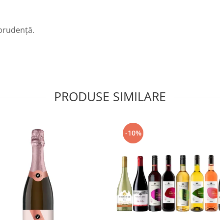
 prudenţă.
PRODUSE SIMILARE
-10%