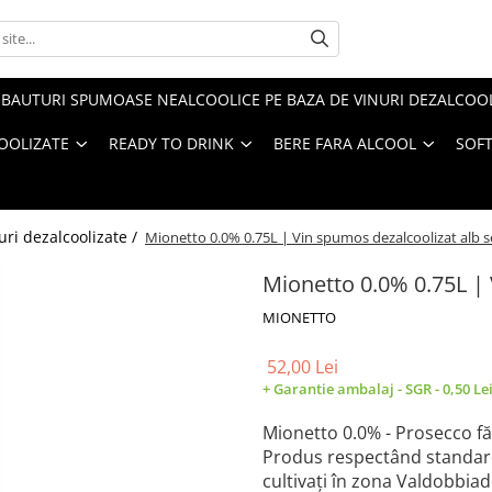
BAUTURI SPUMOASE NEALCOOLICE PE BAZA DE VINURI DEZALCOO
COOLIZATE
READY TO DRINK
BERE FARA ALCOOL
SOFT
ri dezalcoolizate /
Mionetto 0.0% 0.75L | Vin spumos dezalcoolizat alb s
Mionetto 0.0% 0.75L | 
MIONETTO
52,00 Lei
+ Garantie ambalaj - SGR - 0,50 Le
Mionetto 0.0% - Prosecco fă
Produs respectând standarde
cultivați în zona Valdobbiad