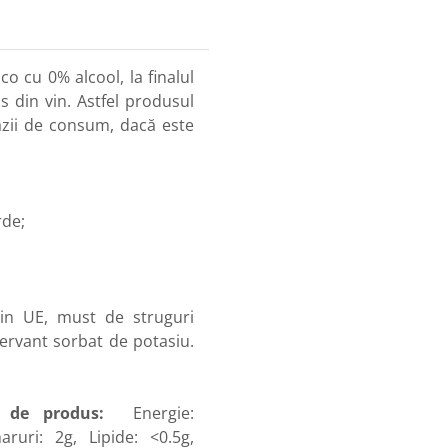
o cu 0% alcool, la finalul
s din vin. Astfel produsul
cazii de consum, dacă este
rde;
in UE, must de struguri
ervant sorbat de potasiu.
l de produs:
Energie:
aruri: 2g, Lipide: <0.5g,