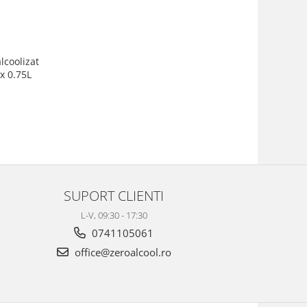
lcoolizat
x 0.75L
SUPORT CLIENTI
L-V, 09:30 - 17:30
0741105061
office@zeroalcool.ro