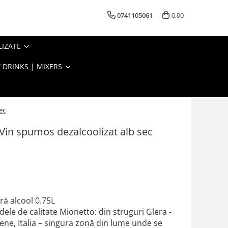
0741105061
0,00
LIZATE
 DRINKS | MIXERS
ec
Vin spumos dezalcoolizat alb sec
i
ră alcool 0.75L
le de calitate Mionetto: din struguri Glera -
ene, Italia – singura zonă din lume unde se