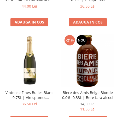
sec
dezalcoolizat roze demisec
44,00 Lei
36,50 Lei
ADAUGA IN COS
ADAUGA IN COS
-21%
NOU
Vintense Fines Bulles Blanc
Biere des Amis Belge Blonde
0.75L | Vin spumos
0.0%, 0.33L | Bere fara alcool
dezalcoolizat alb demisec
36,50 Lei
14,50 Lei
11,50 Lei