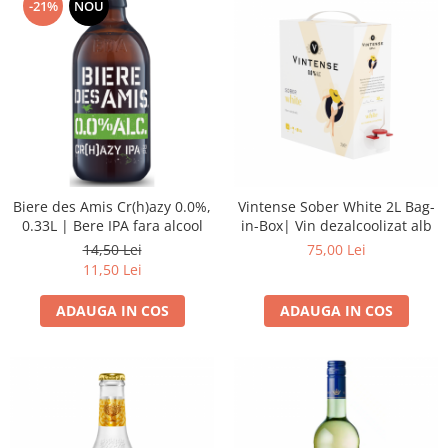
-21%
NOU
Biere des Amis Cr(h)azy 0.0%,
Vintense Sober White 2L Bag-
0.33L | Bere IPA fara alcool
in-Box| Vin dezalcoolizat alb
14,50 Lei
75,00 Lei
11,50 Lei
ADAUGA IN COS
ADAUGA IN COS