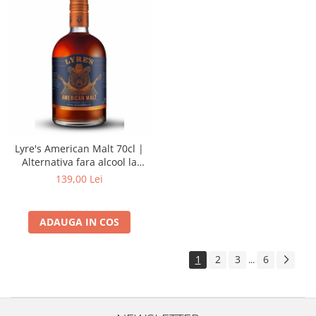
Lyre's American Malt 70cl |
Alternativa fara alcool la
Bourbon
139,00 Lei
ADAUGA IN COS
1
2
3
6
...