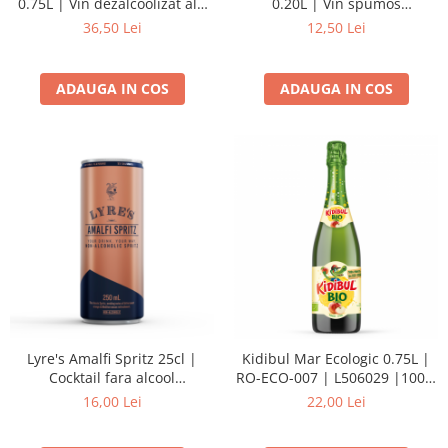
0.75L | Vin dezalcoolizat alb
0.20L | Vin spumos
sec
dezalcoolizat roze
36,50 Lei
12,50 Lei
ADAUGA IN COS
ADAUGA IN COS
Lyre's Amalfi Spritz 25cl |
Kidibul Mar Ecologic 0.75L |
Cocktail fara alcool
RO-ECO-007 | L506029 |100%
(alternativa la spritzer italian)
Suc de mere Bio
16,00 Lei
22,00 Lei