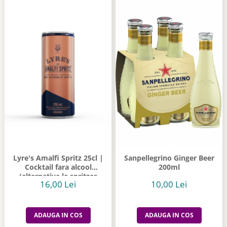
Lyre's Amalfi Spritz 25cl |
Sanpellegrino Ginger Beer
Cocktail fara alcool
200ml
(alternativa la spritzer
16,00 Lei
10,00 Lei
italian)
ADAUGA IN COS
ADAUGA IN COS