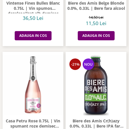
Vintense Fines Bulles Blanc
Biere des Amis Belge Blonde
0.75L | Vin spumos
0.0%, 0.33L | Bere fara alcool
dezalcoolizat alb demisec
36,50 Lei
14,50 Lei
11,50 Lei
ADAUGA IN COS
ADAUGA IN COS
-21%
NOU
Casa Petru Rose 0.75L | Vin
Biere des Amis Cr(h)azy
spumant roze demisec
0.0%, 0.33L | Bere IPA fara