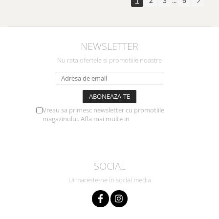
1
2
3
6
...
NEWSLETTER
Nu rata ofertele si promotiile noastre
Vreau sa primesc newsletter cu promotiile
magazinului. Afla mai multe in
Politica de
Confidentialitate
SOCIAL
Urmareste-ne in social media