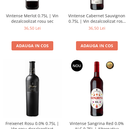
Vintense Merlot 0.75L | Vin
Vintense Cabernet Sauvignon
dezalcoolizat rosu sec
0.75L | Vin dezalcoolizat rosu
demisec
36,50 Lei
36,50 Lei
ADAUGA IN COS
ADAUGA IN COS
NOU
Freixenet Rosu 0.0% 0.75L |
Vintense Sangrina Red 0.0%
Vin rosu dezalcoolizat
ALC 0.75L | Alternativa