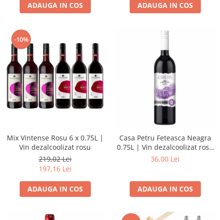
ADAUGA IN COS
ADAUGA IN COS
-10%
Mix Vintense Rosu 6 x 0.75L |
Casa Petru Feteasca Neagra
Vin dezalcoolizat rosu
0.75L | Vin dezalcoolizat rosu
demidulce
219,02 Lei
36,00 Lei
197,16 Lei
ADAUGA IN COS
ADAUGA IN COS