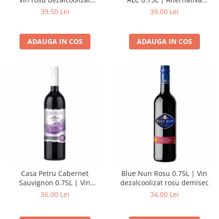
demisec
nealcoolica la sangria
39,50 Lei
39,00 Lei
ADAUGA IN COS
ADAUGA IN COS
Casa Petru Cabernet
Blue Nun Rosu 0.75L | Vin
Sauvignon 0.75L | Vin
dezalcoolizat rosu demisec
dezalcoolizat rosu demidulce
36,00 Lei
34,00 Lei