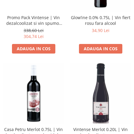
Promo Pack Vintense | Vin
Glow’ine 0.0% 0.75L | Vin fiert
dezalcoolizat si vin spumos
rosu fara alcool
dezalcoolizat 9 x 0.75L
338,60 Lei
34,90 Lei
304,74 Lei
ADAUGA IN COS
ADAUGA IN COS
Casa Petru Merlot 0.75L | Vin
Vintense Merlot 0.20L | Vin