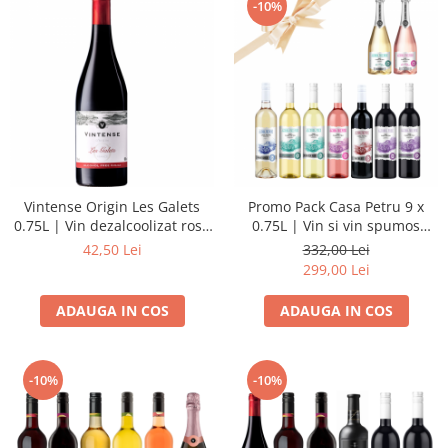
-10%
Vintense Origin Les Galets
Promo Pack Casa Petru 9 x
0.75L | Vin dezalcoolizat rosu
0.75L | Vin si vin spumos
sec
dezalcoolizat
42,50 Lei
332,00 Lei
299,00 Lei
ADAUGA IN COS
ADAUGA IN COS
-10%
-10%