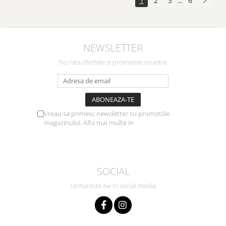
1
2
3
6
...
NEWSLETTER
Nu rata ofertele si promotiile noastre
Vreau sa primesc newsletter cu promotiile
magazinului. Afla mai multe in
Politica de
Confidentialitate
SOCIAL
Urmareste-ne in social media