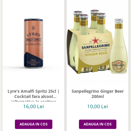
Lyre's Amalfi Spritz 25cl |
Sanpellegrino Ginger Beer
Cocktail fara alcool
200ml
(alternativa la spritzer
16,00 Lei
10,00 Lei
italian)
ADAUGA IN COS
ADAUGA IN COS