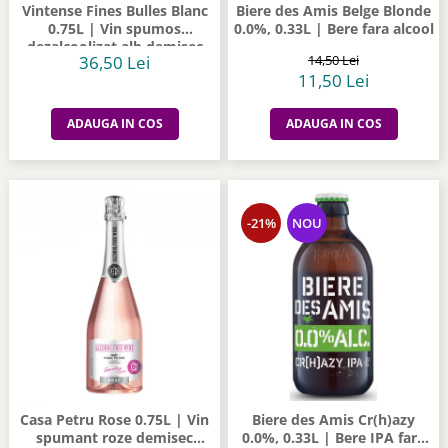
Vintense Fines Bulles Blanc
Biere des Amis Belge Blonde
0.75L | Vin spumos
0.0%, 0.33L | Bere fara alcool
dezalcoolizat alb demisec
36,50 Lei
14,50 Lei
11,50 Lei
ADAUGA IN COS
ADAUGA IN COS
-21%
NOU
Casa Petru Rose 0.75L | Vin
Biere des Amis Cr(h)azy
spumant roze demisec
0.0%, 0.33L | Bere IPA fara