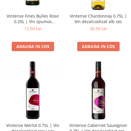
Vintense Fines Bulles Rose
Vintense Chardonnay 0.75L |
0.20L | Vin spumos
Vin dezalcoolizat alb sec
dezalcoolizat roze
12,50 Lei
36,50 Lei
ADAUGA IN COS
ADAUGA IN COS
Vintense Merlot 0.75L | Vin
Vintense Cabernet Sauvignon
dezalcoolizat rosu sec
0.75L | Vin dezalcoolizat rosu