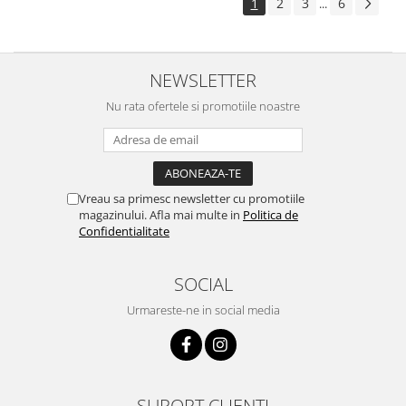
1
2
3
6
...
NEWSLETTER
Nu rata ofertele si promotiile noastre
Vreau sa primesc newsletter cu promotiile
magazinului. Afla mai multe in
Politica de
Confidentialitate
SOCIAL
Urmareste-ne in social media
SUPORT CLIENTI