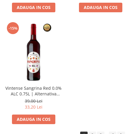
ADAUGA IN COS
ADAUGA IN COS
-15%
Vintense Sangrina Red 0.0%
ALC 0.75L | Alternativa
nealcoolica la sangria
39,00 Lei
33,20 Lei
ADAUGA IN COS