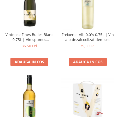
Vintense Fines Bulles Blanc
Freixenet Alb 0.0% 0.75L | Vin
0.75L | Vin spumos
alb dezalcoolizat demisec
dezalcoolizat alb demisec
36,50 Lei
39,50 Lei
ADAUGA IN COS
ADAUGA IN COS