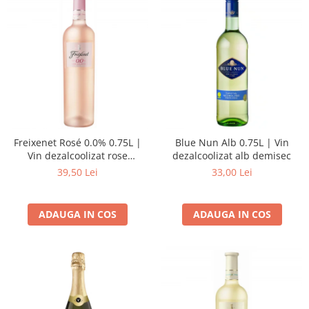
Freixenet Rosé 0.0% 0.75L |
Blue Nun Alb 0.75L | Vin
Vin dezalcoolizat rose
dezalcoolizat alb demisec
demisec
39,50 Lei
33,00 Lei
ADAUGA IN COS
ADAUGA IN COS