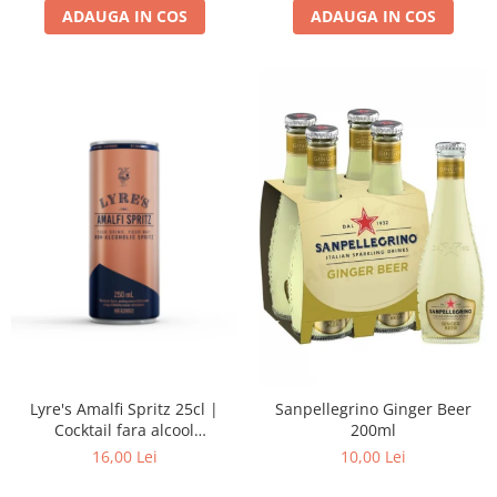
ADAUGA IN COS
ADAUGA IN COS
Lyre's Amalfi Spritz 25cl |
Sanpellegrino Ginger Beer
Cocktail fara alcool
200ml
(alternativa la spritzer italian)
16,00 Lei
10,00 Lei