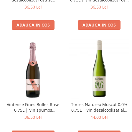
demisec
36,50 Lei
36,50 Lei
ADAUGA IN COS
ADAUGA IN COS
Vintense Fines Bulles Rose
Torres Natureo Muscat 0.0%
0.75L | Vin spumos
0.75L | Vin dezalcoolizat alb
dezalcoolizat roze demisec
sec
36,50 Lei
44,00 Lei