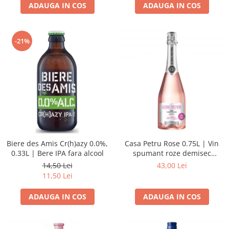
ADAUGA IN COS
ADAUGA IN COS
-21%
Biere des Amis Cr(h)azy 0.0%,
Casa Petru Rose 0.75L | Vin
0.33L | Bere IPA fara alcool
spumant roze demisec
dezalcoolizat
14,50 Lei
43,00 Lei
11,50 Lei
ADAUGA IN COS
ADAUGA IN COS