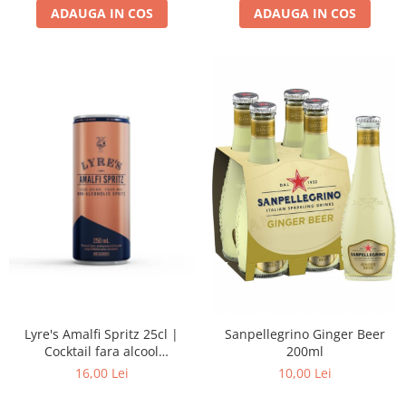
ADAUGA IN COS
ADAUGA IN COS
Lyre's Amalfi Spritz 25cl |
Sanpellegrino Ginger Beer
Cocktail fara alcool
200ml
(alternativa la spritzer italian)
16,00 Lei
10,00 Lei