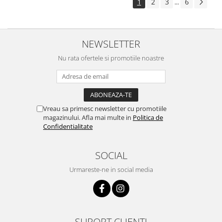
1
2
3
6
...
NEWSLETTER
Nu rata ofertele si promotiile noastre
Vreau sa primesc newsletter cu promotiile
magazinului. Afla mai multe in
Politica de
Confidentialitate
SOCIAL
Urmareste-ne in social media
SUPORT CLIENTI