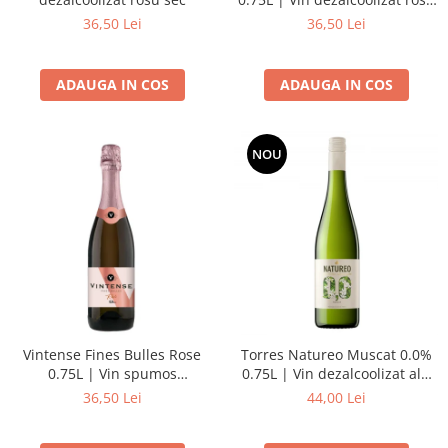
demisec
36,50 Lei
36,50 Lei
ADAUGA IN COS
ADAUGA IN COS
NOU
Vintense Fines Bulles Rose
Torres Natureo Muscat 0.0%
0.75L | Vin spumos
0.75L | Vin dezalcoolizat alb
dezalcoolizat roze demisec
sec
36,50 Lei
44,00 Lei