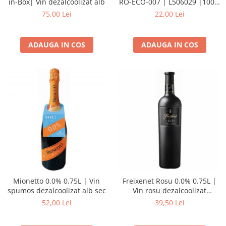
in-Box| Vin dezalcoolizat alb
RO-ECO-007 | L506029 |100%
Suc de mere Bio
75,00 Lei
22,00 Lei
ADAUGA IN COS
ADAUGA IN COS
Mionetto 0.0% 0.75L | Vin
Freixenet Rosu 0.0% 0.75L |
spumos dezalcoolizat alb sec
Vin rosu dezalcoolizat
demisec
52,00 Lei
39,50 Lei