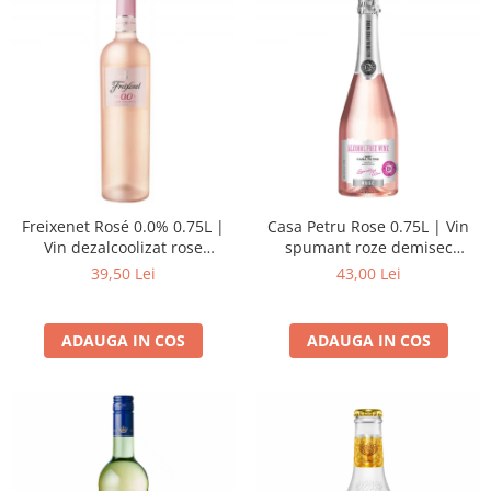
Freixenet Rosé 0.0% 0.75L |
Casa Petru Rose 0.75L | Vin
Vin dezalcoolizat rose
spumant roze demisec
demisec
dezalcoolizat
39,50 Lei
43,00 Lei
ADAUGA IN COS
ADAUGA IN COS