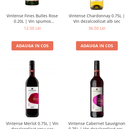
Vintense Fines Bulles Rose
Vintense Chardonnay 0.75L |
0.20L | Vin spumos
Vin dezalcoolizat alb sec
dezalcoolizat roze
12,50 Lei
36,50 Lei
ADAUGA IN COS
ADAUGA IN COS
Vintense Merlot 0.75L | Vin
Vintense Cabernet Sauvignon
dezalcoolizat rosu sec
0.75L | Vin dezalcoolizat rosu