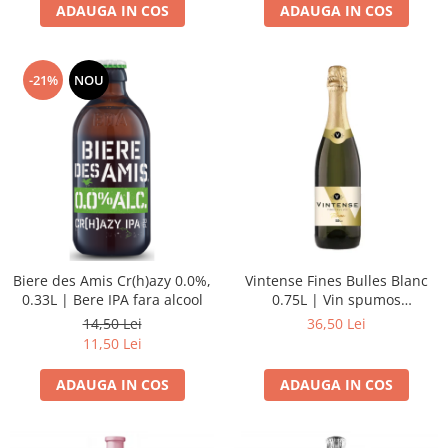
ADAUGA IN COS
ADAUGA IN COS
-21%
NOU
Biere des Amis Cr(h)azy 0.0%,
Vintense Fines Bulles Blanc
0.33L | Bere IPA fara alcool
0.75L | Vin spumos
dezalcoolizat alb demisec
14,50 Lei
36,50 Lei
11,50 Lei
ADAUGA IN COS
ADAUGA IN COS