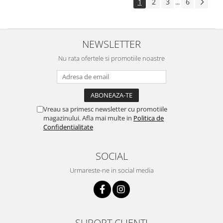
1
2
3
6
...
NEWSLETTER
Nu rata ofertele si promotiile noastre
Vreau sa primesc newsletter cu promotiile
magazinului. Afla mai multe in
Politica de
Confidentialitate
SOCIAL
Urmareste-ne in social media
SUPORT CLIENTI