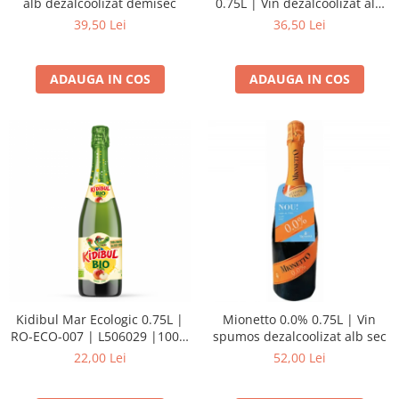
alb dezalcoolizat demisec
0.75L | Vin dezalcoolizat alb
sec
39,50 Lei
36,50 Lei
ADAUGA IN COS
ADAUGA IN COS
Kidibul Mar Ecologic 0.75L |
Mionetto 0.0% 0.75L | Vin
RO-ECO-007 | L506029 |100%
spumos dezalcoolizat alb sec
Suc de mere Bio
22,00 Lei
52,00 Lei