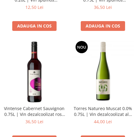
dezalcoolizat roze
dezalcoolizat roze demisec
12,50 Lei
36,50 Lei
ADAUGA IN COS
ADAUGA IN COS
NOU
Vintense Cabernet Sauvignon
Torres Natureo Muscat 0.0%
0.75L | Vin dezalcoolizat rosu
0.75L | Vin dezalcoolizat alb
demisec
sec
36,50 Lei
44,00 Lei