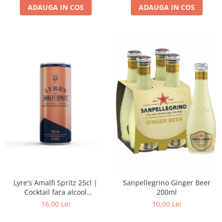
ADAUGA IN COS
ADAUGA IN COS
Lyre's Amalfi Spritz 25cl |
Sanpellegrino Ginger Beer
Cocktail fara alcool
200ml
(alternativa la spritzer italian)
16,00 Lei
10,00 Lei