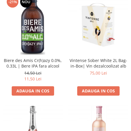
-21%
NOU
Biere des Amis Cr(h)azy 0.0%,
Vintense Sober White 2L Bag-
0.33L | Bere IPA fara alcool
in-Box| Vin dezalcoolizat alb
14,50 Lei
75,00 Lei
11,50 Lei
ADAUGA IN COS
ADAUGA IN COS