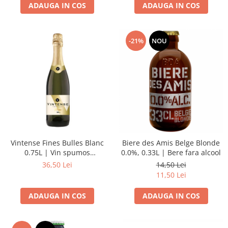
ADAUGA IN COS
ADAUGA IN COS
-21%
NOU
Vintense Fines Bulles Blanc
Biere des Amis Belge Blonde
0.75L | Vin spumos
0.0%, 0.33L | Bere fara alcool
dezalcoolizat alb demisec
36,50 Lei
14,50 Lei
11,50 Lei
ADAUGA IN COS
ADAUGA IN COS