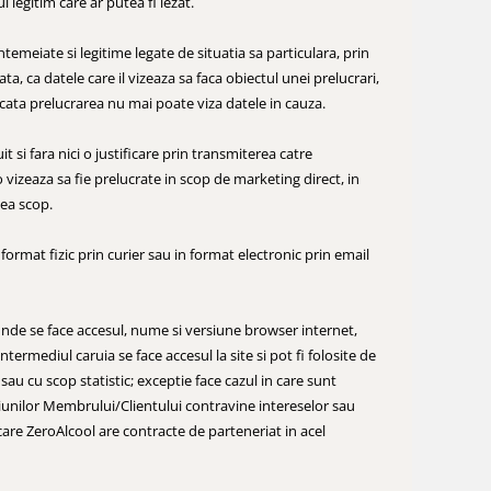
legitim care ar putea fi lezat.
meiate si legitime legate de situatia sa particulara, prin
a, ca datele care il vizeaza sa faca obiectul unei prelucrari,
ificata prelucrarea nu mai poate viza datele in cauza.
si fara nici o justificare prin transmiterea catre
 vizeaza sa fie prelucrate in scop de marketing direct, in
nea scop.
rmat fizic prin curier sau in format electronic prin email
e unde se face accesul, nume si versiune browser internet,
termediul caruia se face accesul la site si pot fi folosite de
 sau cu scop statistic; exceptie face cazul in care sunt
tiunilor Membrului/Clientului contravine intereselor sau
care ZeroAlcool are contracte de parteneriat in acel