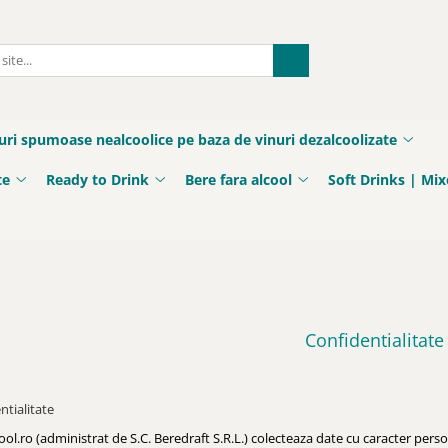
uri spumoase nealcoolice pe baza de vinuri dezalcoolizate
te
Ready to Drink
Bere fara alcool
Soft Drinks | Mix
Confidentialitate
ntialitate
ol.ro (administrat de S.C. Beredraft S.R.L.) colecteaza date cu caracter perso