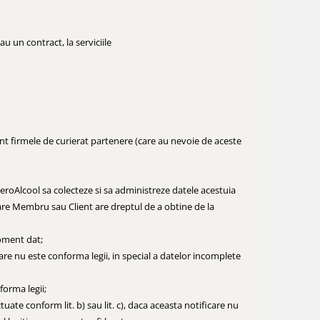
 un contract, la serviciile
unt firmele de curierat partenere (care au nevoie de aceste
roAlcool sa colecteze si sa administreze datele acestuia
icare Membru sau Client are dreptul de a obtine de la
moment dat;
rare nu este conforma legii, in special a datelor incomplete
forma legii;
tuate conform lit. b) sau lit. c), daca aceasta notificare nu