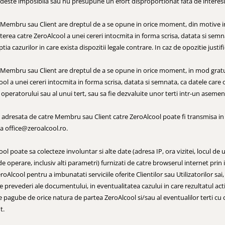
deste imposibila sau nu presupune un efort disproportionat fata de interesul 
 Membru sau Client are dreptul de a se opune in orice moment, din motive inte
erea catre ZeroAlcool a unei cereri intocmita in forma scrisa, datata si semnat
tia cazurilor in care exista dispozitii legale contrare. In caz de opozitie just
 Membru sau Client are dreptul de a se opune in orice moment, in mod gratuit 
ol a unei cereri intocmita in forma scrisa, datata si semnata, ca datele care o
operatorului sau al unui tert, sau sa fie dezvaluite unor terti intr-un aseme
 adresata de catre Membru sau Client catre ZeroAlcool poate fi transmisa in fo
sa office@zeroalcool.ro.
ol poate sa colecteze involuntar si alte date (adresa IP, ora vizitei, locul d
e operare, inclusiv alti parametri) furnizati de catre browserul internet prin in
roAlcool pentru a imbunatati serviciile oferite Clientilor sau Utilizatorilor sai,
te prevederi ale documentului, in eventualitatea cazului in care rezultatul ac
 pagube de orice natura de partea ZeroAlcool si/sau al eventualilor terti cu 
t.