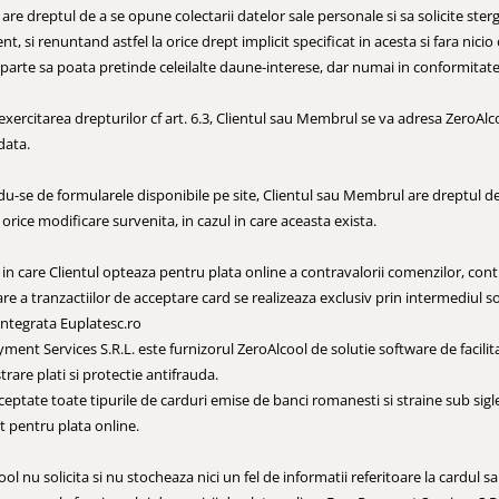
 are dreptul de a se opune colectarii datelor sale personale si sa solicite st
, si renuntand astfel la orice drept implicit specificat in acesta si fara nicio 
 parte sa poata pretinde celeilalte daune-interese, dar numai in conformitate 
xercitarea drepturilor cf art. 6.3, Clientul sau Membrul se va adresa ZeroAlc
data.
du-se de formularele disponibile pe site, Clientul sau Membrul are dreptul de 
 orice modificare survenita, in cazul in care aceasta exista.
 in care Clientul opteaza pentru plata online a contravalorii comenzilor, cont
re a tranzactiilor de acceptare card se realizeaza exclusiv prin intermediul s
 integrata Euplatesc.ro
ent Services S.R.L. este furnizorul ZeroAlcool de solutie software de facilita
rare plati si protectie antifrauda.
ceptate toate tipurile de carduri emise de banci romanesti si straine sub sigl
at pentru plata online.
ol nu solicita si nu stocheaza nici un fel de informatii referitoare la cardul s