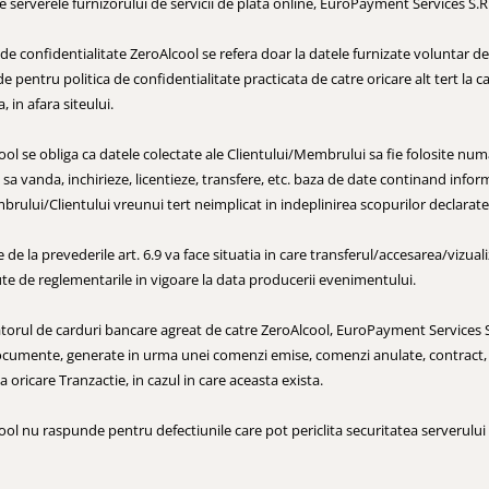
e serverele furnizorului de servicii de plata online, EuroPayment Services S.R.
a de confidentialitate ZeroAlcool se refera doar la datele furnizate voluntar 
 pentru politica de confidentialitate practicata de catre oricare alt tert la c
, in afara siteului.
ol se obliga ca datele colectate ale Clientului/Membrului sa fie folosite numa
 sa vanda, inchirieze, licentieze, transfere, etc. baza de date continand inform
brului/Clientului vreunui tert neimplicat in indeplinirea scopurilor declarate
 de la prevederile art. 6.9 va face situatia in care transferul/accesarea/vizual
te de reglementarile in vigoare la data producerii evenimentului.
torul de carduri bancare agreat de catre ZeroAlcool, EuroPayment Services S.R
cumente, generate in urma unei comenzi emise, comenzi anulate, contract, c
a oricare Tranzactie, in cazul in care aceasta exista.
ool nu raspunde pentru defectiunile care pot periclita securitatea serverului