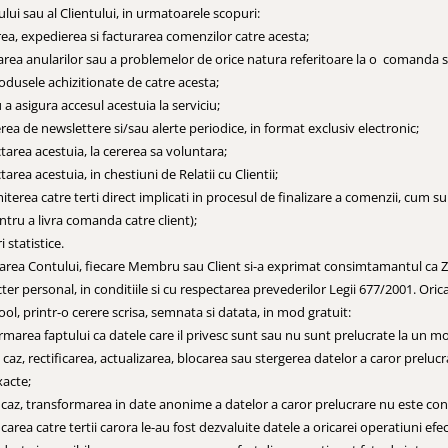
ui sau al Clientului, in urmatoarele scopuri:
rea, expedierea si facturarea comenzilor catre acesta;
area anularilor sau a problemelor de orice natura referitoare la o comanda sau
odusele achizitionate de catre acesta;
 a asigura accesul acestuia la serviciu;
erea de newslettere si/sau alerte periodice, in format exclusiv electronic;
tarea acestuia, la cererea sa voluntara;
area acestuia, in chestiuni de Relatii cu Clientii;
iterea catre terti direct implicati in procesul de finalizare a comenzii, cum s
ntru a livra comanda catre client);
 statistice.
earea Contului, fiecare Membru sau Client si-a exprimat consimtamantul ca Ze
cter personal, in conditiile si cu respectarea prevederilor Legii 677/2001. Or
ol, printr-o cerere scrisa, semnata si datata, in mod gratuit:
irmarea faptului ca datele care il privesc sunt sau nu sunt prelucrate la un 
caz, rectificarea, actualizarea, blocarea sau stergerea datelor a caror preluc
xacte;
 caz, transformarea in date anonime a datelor a caror prelucrare nu este con
icarea catre tertii carora le-au fost dezvaluite datele a oricarei operatiuni efec