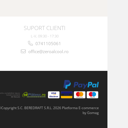
SUPORT CLIENTI
L-V, 09:30 - 17:30
0741105061
office@zeroalcool.ro
©Copyright S.C. BEREDRAFT S.R.L. 2026
Platforma E-commerce
by Gomag