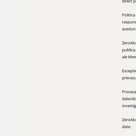
direct p
Politic
raspunde
acestora
ZeroAlco
publica,
ale Mem
Exceptie
prevazu
Procesa
date/do
investig
ZeroAlc
date.