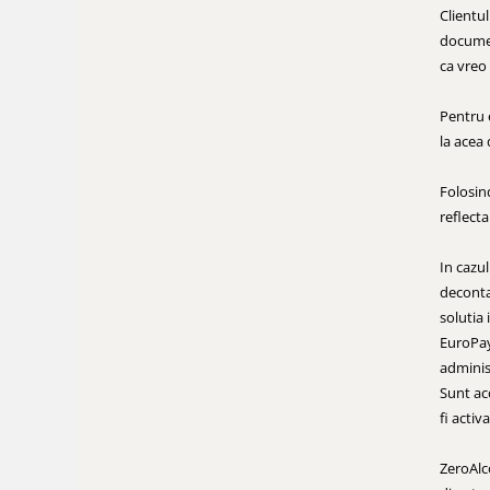
Clientul
document
ca vreo
Pentru e
la acea 
Folosin
reflecta
In cazul
deconta
solutia
EuroPaym
administ
Sunt ac
fi activ
ZeroAlco