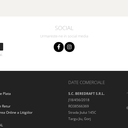
SOCIAL
Urmareste-ne in social media
i.
DATE COMERCIALE
e Plata
S.C. BEREDRAFT S.R.L.
J18/456/2018
e Retur
RO38566369
ea Online a Litigiilor
Strada Jiului 145C
Targu Jiu, Gorj
AL