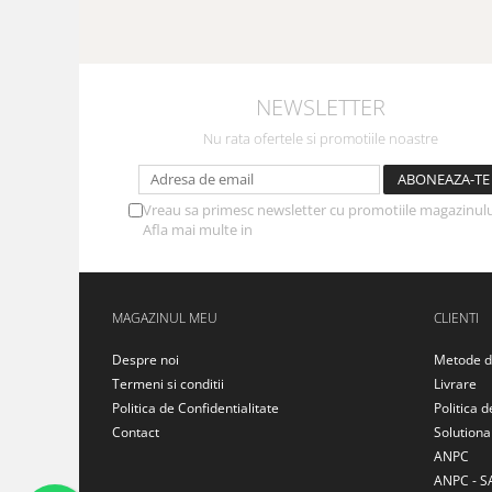
NEWSLETTER
Nu rata ofertele si promotiile noastre
Vreau sa primesc newsletter cu promotiile magazinulu
Afla mai multe in
Politica de Confidentialitate
MAGAZINUL MEU
CLIENTI
Despre noi
Metode d
Termeni si conditii
Livrare
Politica de Confidentialitate
Politica d
Contact
Solutionar
ANPC
ANPC - S