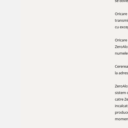
se dove
Oricare
transmit
cu excep
Oricare
ZeroAlco
numele 
Cererea
la adre
ZeroAlco
sistem d
catre Ze
incalca
produce
momen