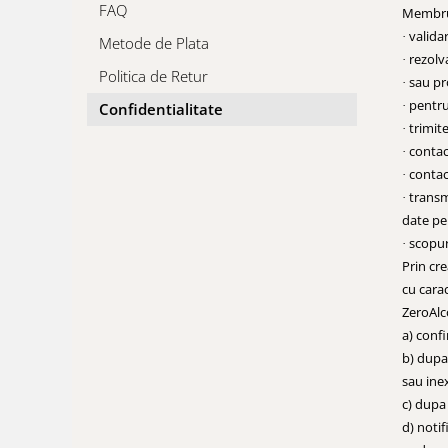
FAQ
Membrul
valida
·
Metode de Plata
rezolv
·
Politica de Retur
sau pr
·
pentru
·
Confidentialitate
trimit
·
contac
·
contact
·
transm
·
date pe
scopuri
·
Prin cr
cu cara
ZeroAlco
a) conf
b) dupa 
sau ine
c) dupa
d) notif