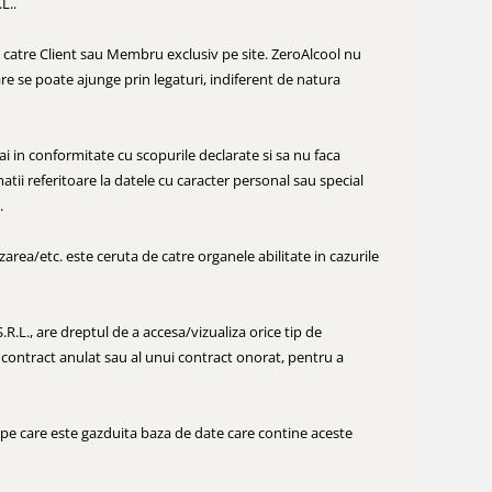
L..
de catre Client sau Membru exclusiv pe site. ZeroAlcool nu
are se poate ajunge prin legaturi, indiferent de natura
i in conformitate cu scopurile declarate si sa nu faca
atii referitoare la datele cu caracter personal sau special
.
izarea/etc. este ceruta de catre organele abilitate in cazurile
.L., are dreptul de a accesa/vizualiza orice tip de
ontract anulat sau al unui contract onorat, pentru a
 pe care este gazduita baza de date care contine aceste