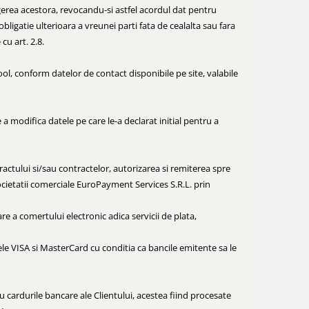
ergerea acestora, revocandu-si astfel acordul dat pentru
obligatie ulterioara a vreunei parti fata de cealalta sau fara
cu art. 2.8.
ool, conform datelor de contact disponibile pe site, valabile
a modifica datele pe care le-a declarat initial pentru a
ractului si/sau contractelor, autorizarea si remiterea spre
ocietatii comerciale EuroPayment Services S.R.L. prin
re a comertului electronic adica servicii de plata,
ele VISA si MasterCard cu conditia ca bancile emitente sa le
au cardurile bancare ale Clientului, acestea fiind procesate