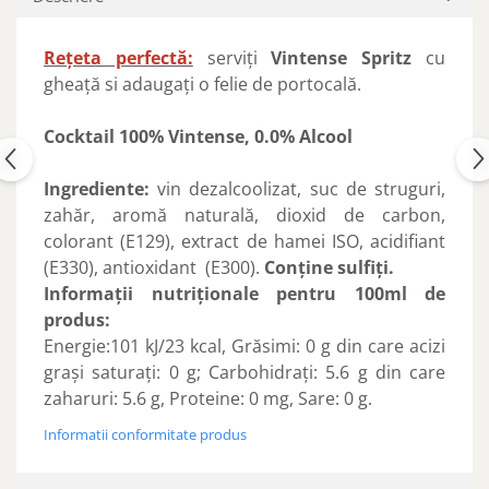
Rețeta perfectă:
serviți
Vintense Spritz
cu
gheață si adaugați o felie de portocală.
Cocktail 100% Vintense, 0.0% Alcool
Ingrediente:
vin dezalcoolizat, suc de struguri,
zahăr, aromă naturală, dioxid de carbon,
colorant (E129), extract de hamei ISO, acidifiant
(E330), antioxidant (E300).
Conține sulfiți.
Informaţii nutriţionale pentru 100ml de
produs:
Energie:101 kJ/23 kcal, Grăsimi: 0 g din care acizi
graşi saturaţi: 0 g; Carbohidraţi: 5.6 g din care
zaharuri: 5.6 g, Proteine: 0 mg, Sare: 0 g.
Informatii conformitate produs