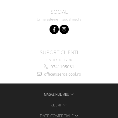
SOCIAL
Urmareste-ne in social media
SUPORT CLIENTI
L-V, 09:30 - 17:30
0741105061
office@zeroalcool.ro
MAGAZINUL MEU
CLIENTI
DATE COMERCIALE