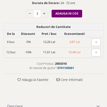
Durata de livrare:
24 - 72 ore
ADAUGA IN COS
Reduceri de Cantitate
De la
Discount
Pret
/ buc
Economisesti
6
buc
-5%
12,26 Lei
3,87 Lei
+
12
buc
-10%
11,61 Lei
15,48 Lei
+
Cod Produs:
2003310
Ai nevoie de ajutor?
0741105061
Adauga la Favorite
Cere informatii
Descriere