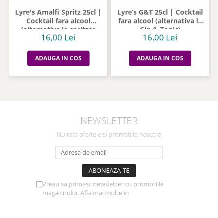
Lyre's Amalfi Spritz 25cl |
Lyre’s G&T 25cl | Cocktail
Cocktail fara alcool
fara alcool (alternativa la
(alternativa la spritzer
Gin & Tonic)
16,00 Lei
16,00 Lei
italian)
ADAUGA IN COS
ADAUGA IN COS
NEWSLETTER
Nu rata ofertele si promotiile noastre
Vreau sa primesc newsletter cu promotiile
magazinului. Afla mai multe in
Politica de
Confidentialitate