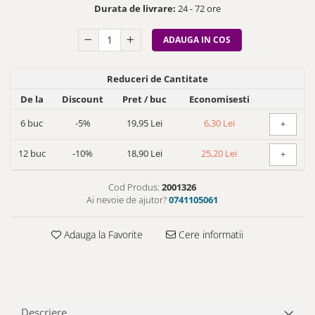
Durata de livrare:
24 - 72 ore
ADAUGA IN COS
Reduceri de Cantitate
De la
Discount
Pret
/ buc
Economisesti
6
buc
-5%
19,95 Lei
6,30 Lei
+
12
buc
-10%
18,90 Lei
25,20 Lei
+
Cod Produs:
2001326
Ai nevoie de ajutor?
0741105061
Adauga la Favorite
Cere informatii
Descriere