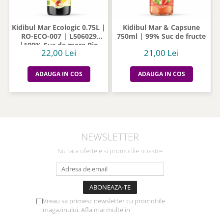
Kidibul Mar Ecologic 0.75L |
Kidibul Mar & Capsune
RO-ECO-007 | L506029
750ml | 99% Suc de fructe
|100% Suc de mere Bio
22,00 Lei
21,00 Lei
ADAUGA IN COS
ADAUGA IN COS
NEWSLETTER
Nu rata ofertele si promotiile noastre
Vreau sa primesc newsletter cu promotiile
magazinului. Afla mai multe in
Politica de
Confidentialitate