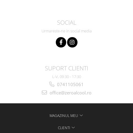
SOCIAL
Urmareste-ne in social media
SUPORT CLIENTI
L-V, 09:30 - 17:30
0741105061
office@zeroalcool.ro
MAGAZINUL MEU
CLIENTI